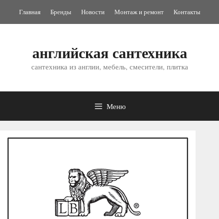
Перейти
Главная
Бренды
Новости
Монтаж и ремонт
Контакты
к
содержимому
английская сантехника
сантехника из англии, мебель, смесители, плитка
Меню