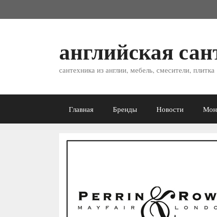
Перейти
к
содержимому
английская сан
сантехника из англии, мебель, смесители, плитка
Главная
Бренды
Новости
Мон