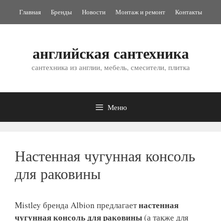
Перейти
Главная
Бренды
Новости
Монтаж и ремонт
Контакты
к
содержимому
английская сантехника
сантехника из англии, мебель, смесители, плитка
Меню
Настенная чугунная консоль
для раковины
настенная
Mistley бренда Albion предлагает
чугунная консоль для раковины
(а также для